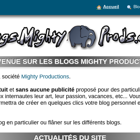
Accueil
Blo
VENUE SUR LES BLOGS MIGHTY PRODUC
 société
Mighty Productions
.
tuit
et
sans aucune publicité
proposé pour des particul
ux internautes leur art, leur passion, vacances, etc... Vo
ettra de créer en quelques clics votre blog personnel et l
 en particulier ou flâner sur les différents blogs.
ACTUALITÉS DU SITE