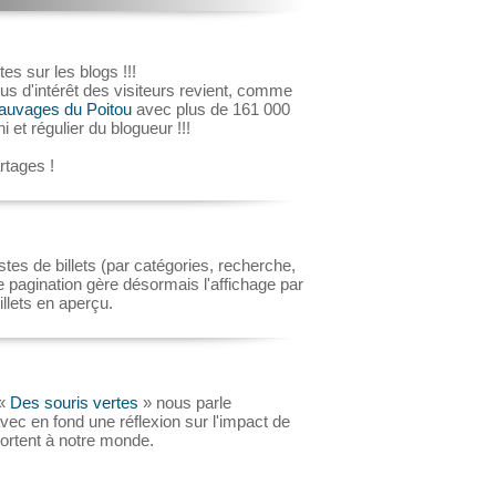
es sur les blogs !!!
lus d'intérêt des visiteurs revient, comme
auvages du Poitou
avec plus de 161 000
ni et régulier du blogueur !!!
rtages !
istes de billets (par catégories, recherche,
e pagination gère désormais l'affichage par
illets en aperçu.
 «
Des souris vertes
» nous parle
vec en fond une réflexion sur l'impact de
ortent à notre monde.