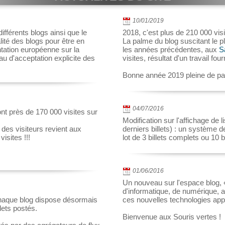
10/01/2019
ifférents blogs ainsi que le
2018, c'est plus de 210 000 visit
lité des blogs pour être en
La palme du blog suscitant le p
ation européenne sur la
les années précédentes, aux
S
u d'acceptation explicite des
visites, résultat d'un travail four
Bonne année 2019 pleine de pa
04/07/2016
nt près de 170 000 visites sur
Modification sur l'affichage de l
 des visiteurs revient aux
derniers billets) : un système d
isites !!!
lot de 3 billets complets ou 10 b
01/06/2016
Un nouveau sur l'espace blog,
d'informatique, de numérique, a
chaque blog dispose désormais
ces nouvelles technologies app
lets postés.
Bienvenue aux Souris vertes !