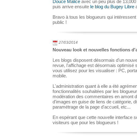
Douce Malice
avec un peu plus de 13,000 
puis arrive ensuite
le blog du Bugey Libre
a
Bravo à tous les blogueurs qui intéressen
public !
27/03/2014
Nouveau look et nouvelles fonctions d'
Les blogs disposent désormais d'un nouve
revue, l'affichage est désormais optimisé s
vous utilisez pour les visualiser : PC, porta
mobile.
L'administration quant à elle a été agréme
fonctionnalités souhaitées par les blogue
modération des commentaires en amont de le
d'images en guise de liens de catégorie, di
paramétrage de la page d'accueil, etc...
En espérant que cette nouvelle interface so
visiteurs que pour les blogueurs !