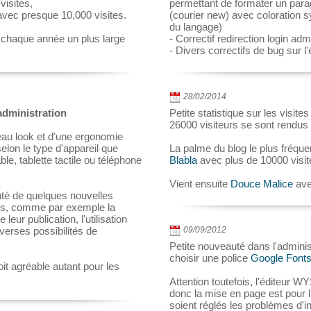
visites,
permettant de formater un para
vec presque 10,000 visites.
(courier new) avec coloration 
du langage)
t chaque année un plus large
- Correctif redirection login adm
- Divers correctifs de bug sur l'
28/02/2014
administration
Petite statistique sur les visite
26000 visiteurs se sont rendus 
au look et d'une ergonomie
elon le type d'appareil que
La palme du blog le plus fréque
ble, tablette tactile ou téléphone
Blabla
avec plus de 10000 visite
Vient ensuite
Douce Malice
ave
nté de quelques nouvelles
urs, comme par exemple la
ur publication, l'utilisation
verses possibilités de
09/09/2012
Petite nouveauté dans l'adminis
choisir une police
Google Font
it agréable autant pour les
Attention toutefois, l'éditeur
donc la mise en page est pour l
soient réglés les problèmes d'in