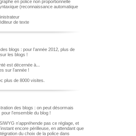
graphe en police non proportionnelle
syntaxique (reconnaissance automatique
inistrateur
éditeur de texte
s des blogs : pour l'année 2012, plus de
sur les blogs !
nté est décernée à...
s sur l'année !
c plus de 8000 visites.
tration des blogs : on peut désormais
s
pour l'ensemble du blog !
 WYSIWYG n'appréhende pas ce réglage, et
'instant encore périlleuse, en attendant que
tégration du choix de la police dans