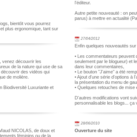
l'éditeur.
Autre petite nouveauté : on peut
parus) à mettre en actualité (P
logs, bientôt vous pourrez
e et plus ergonomique, tant sur
27/04/2012
Enfin quelques nouveautés sur 
• Les commentateurs peuvent dé
, venez découvrir les
seulement par le blogueur) et le
ureux de la nature qui use de sa
dans leur commentaires,
 découvrir des vidéos qui
• Le bouton "J'aime" a été remp
gue de molière.
• Ajout d'une série d'options à 
la présentation du menu de gau
n Biodiversité Luxuriante et
• Quelques retouches de mise 
D'autres modifications vont suiv
personnalisable les blogs... ça 
28/06/2010
 Maud NICOLAS, de doux et
Ouverture du site
êtements féminins ou de la