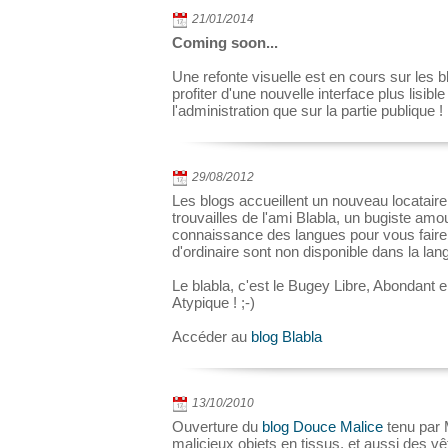
21/01/2014
Coming soon...
Une refonte visuelle est en cours sur les b
profiter d'une nouvelle interface plus lisibl
l'administration que sur la partie publique !
29/08/2012
Les blogs accueillent un nouveau locataire
trouvailles de l'ami Blabla, un bugiste amo
connaissance des langues pour vous faire
d'ordinaire sont non disponible dans la lan
Le blabla, c'est le Bugey Libre, Abondant e
Atypique ! ;-)
Accéder au
blog Blabla
13/10/2010
Ouverture du
blog Douce Malice
tenu par
malicieux objets en tissus, et aussi des v