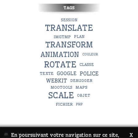
TAGS
SESSION
TRANSLATE
IMGTMP
PLAN
TRANSFORM
ANIMATION
COULEUR
ROTATE
CLASSE
POLICE
GOOGLE
TEXTE
WEBKIT
DEBUGGER
MAPS
MOOTOOLS
SCALE
OBJET
FICHIER
PHP
Mighty Productions
En poursuivant votre navigation sur ce site,
Blogs
X