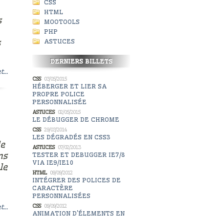
CSS
HTML
s
MOOTOOLS
PHP
s
ASTUCES
DERNIERS BILLETS
t...
CSS
03/05/2015
HÉBERGER ET LIER SA
PROPRE POLICE
PERSONNALISÉE
ASTUCES
02/05/2015
LE DÉBUGGER DE CHROME
CSS
29/03/2014
LES DÉGRADÉS EN CSS3
le
ASTUCES
07/02/2013
ns
TESTER ET DEBUGGER IE7/8
VIA IE9/IE10
le
HTML
09/09/2012
INTÉGRER DES POLICES DE
CARACTÈRE
PERSONNALISÉES
CSS
09/09/2012
t...
ANIMATION D'ÉLEMENTS EN