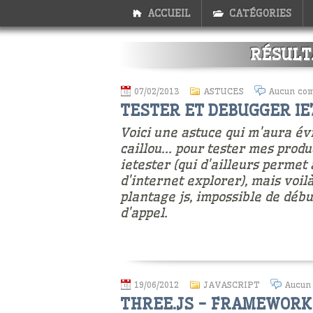
ACCUEIL
CATÉGORIES
RÉSULT
07/02/2013
ASTUCES
Aucun co
TESTER ET DEBUGGER IE7/
Voici une astuce qui m'aura évi
caillou... pour tester mes produc
ietester (qui d'ailleurs permet
d'internet explorer), mais voil
plantage js, impossible de débu
d'appel.
19/06/2012
JAVASCRIPT
Aucun
THREE.JS - FRAMEWORK 