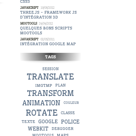
CSS3
JAVASCRIPT
19/06/2012
THREE.JS - FRAMEWORK JS
D'INTÉGRATION 3D
MOOTOOLS
24/04/2012
QUELQUES BONS SCRIPTS
MOOTOOLS
JAVASCRIPT
02/05/2011
INTÉGRATION GOOGLE MAP
TAGS
SESSION
TRANSLATE
IMGTMP
PLAN
TRANSFORM
ANIMATION
COULEUR
ROTATE
CLASSE
POLICE
GOOGLE
TEXTE
WEBKIT
DEBUGGER
MAPS
MOOTOOLS