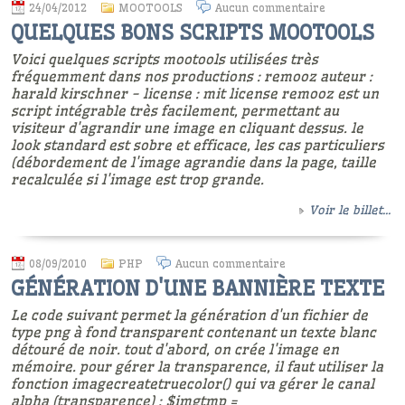
24/04/2012
MOOTOOLS
Aucun commentaire
QUELQUES BONS SCRIPTS MOOTOOLS
Voici quelques scripts mootools utilisées très
fréquemment dans nos productions : remooz auteur :
harald kirschner - license : mit license remooz est un
script intégrable très facilement, permettant au
visiteur d'agrandir une image en cliquant dessus. le
look standard est sobre et efficace, les cas particuliers
(débordement de l'image agrandie dans la page, taille
recalculée si l'image est trop grande.
Voir le billet...
08/09/2010
PHP
Aucun commentaire
GÉNÉRATION D'UNE BANNIÈRE TEXTE
Le code suivant permet la génération d'un fichier de
type png à fond transparent contenant un texte blanc
détouré de noir. tout d'abord, on crée l'image en
mémoire. pour gérer la transparence, il faut utiliser la
fonction imagecreatetruecolor() qui va gérer le canal
alpha (transparence) : $imgtmp =