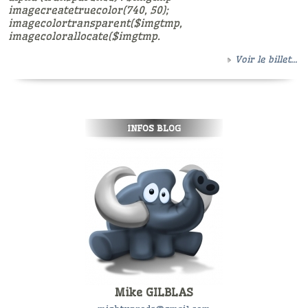
imagecreatetruecolor(740, 50);
imagecolortransparent($imgtmp,
imagecolorallocate($imgtmp.
Voir le billet...
INFOS BLOG
Mike GILBLAS