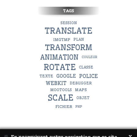
TAGS
SESSION
TRANSLATE
IMGTMP
PLAN
TRANSFORM
ANIMATION
COULEUR
ROTATE
CLASSE
POLICE
GOOGLE
TEXTE
WEBKIT
DEBUGGER
MAPS
MOOTOOLS
SCALE
OBJET
FICHIER
PHP
Mighty Productions
Blogs