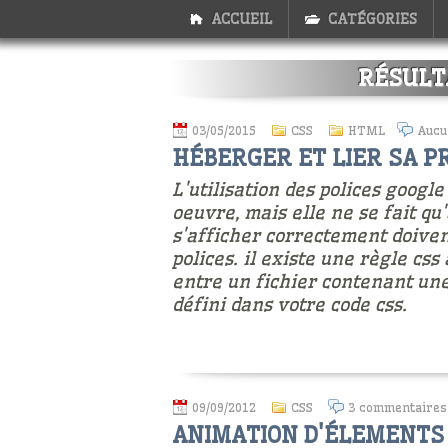
ACCUEIL
CATÉGORIES
RÉSULT
03/05/2015
CSS
HTML
Aucu
HÉBERGER ET LIER SA P
L'utilisation des polices google
oeuvre, mais elle ne se fait qu
s'afficher correctement doive
polices. il existe une règle cs
entre un fichier contenant une
défini dans votre code css.
09/09/2012
CSS
3 commentaires
ANIMATION D'ÉLEMENTS