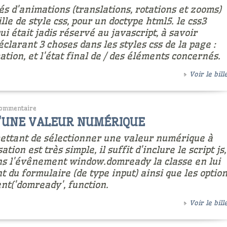
ités d'animations (translations, rotations et zooms)
le de style css, pour un doctype html5. le css3
i était jadis réservé au javascript, à savoir
clarant 3 choses dans les styles css de la page :
imation, et l'état final de / des éléments concernés.
Voir le bille
ommentaire
D'UNE VALEUR NUMÉRIQUE
mettant de sélectionner une valeur numérique à
ation est très simple, il suffit d'inclure le script js,
ans l'évênement window.domready la classe en lui
 du formulaire (de type input) ainsi que les optio
ent('domready', function.
Voir le bille