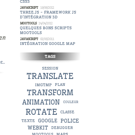
CSS3
JAVASCRIPT
19/06/2012
THREE.JS - FRAMEWORK JS
D'INTÉGRATION 3D
MOOTOOLS
24/04/2012
QUELQUES BONS SCRIPTS
MOOTOOLS
 en
JAVASCRIPT
02/05/2011
INTÉGRATION GOOGLE MAP
TAGS
t...
SESSION
TRANSLATE
IMGTMP
PLAN
TRANSFORM
ANIMATION
COULEUR
ROTATE
CLASSE
POLICE
GOOGLE
TEXTE
WEBKIT
DEBUGGER
MAPS
MOOTOOLS