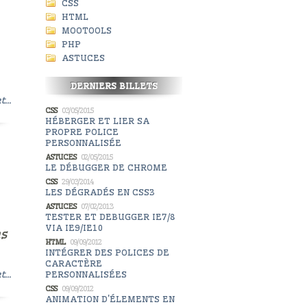
CSS
HTML
MOOTOOLS
PHP
ASTUCES
DERNIERS BILLETS
t...
CSS
03/05/2015
HÉBERGER ET LIER SA
PROPRE POLICE
PERSONNALISÉE
ASTUCES
02/05/2015
LE DÉBUGGER DE CHROME
CSS
29/03/2014
LES DÉGRADÉS EN CSS3
ASTUCES
07/02/2013
TESTER ET DEBUGGER IE7/8
VIA IE9/IE10
ns
HTML
09/09/2012
INTÉGRER DES POLICES DE
CARACTÈRE
t...
PERSONNALISÉES
CSS
09/09/2012
ANIMATION D'ÉLEMENTS EN