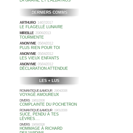
LA GRAINE ET L'ALBATROS
DERNIERS COMMS
ARTHURO
14/07/2017
LE FLAGELLÉ LUNAIRE
MIREILLE
20/06/2013
TOURMENTE
ANONYME
05/04/2012
PLUS RIEN POUR TOI
ANONYME
05/04/2012
LES VIEUX ENFANTS
ANONYME
05/04/2012
DÉCLARATION ATTENDUE
LES + LUS
ROMANTIQUE & AMOUR
29/04/2008
VOYAGE AMOUREUX
DIVERS
19/01/2008
COMPLAINTE DU POCHETRON
ROMANTIQUE & AMOUR
19/01/2008
SUCE, PENDU À TES
LÈVRES....
DIVERS
19/09/2008
HOMMAGE À RICHARD
DESJARDINS