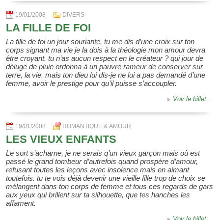
19/01/2008
DIVERS
LA FILLE DE FOI
La fille de foi un jour souriante, tu me dis d’une croix sur ton
corps signant ma vie je la dois à la théologie mon amour devra
être croyant. tu n’as aucun respect en le créateur ? qui jour de
déluge de pluie ordonna à un pauvre rameur de conserver sur
terre, la vie. mais ton dieu lui dis-je ne lui a pas demandé d’une
femme, avoir le prestige pour qu’il puisse s’accoupler.
Voir le billet...
19/01/2008
ROMANTIQUE & AMOUR
LES VIEUX ENFANTS
Le sort s’acharne, je ne serais q’un vieux garçon mais où est
passé le grand tombeur d’autrefois quand prospère d’amour,
refusant toutes les leçons avec insolence mais en aimant
toutefois. tu te vois déjà devenir une vieille fille trop de choix se
mélangent dans ton corps de femme et tous ces regards de gars
aux yeux qui brillent sur ta silhouette, que tes hanches les
affament.
Voir le billet...