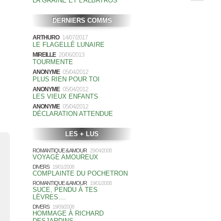
LA GRAINE ET L'ALBATROS
DERNIERS COMMS
ARTHURO
14/07/2017
LE FLAGELLÉ LUNAIRE
MIREILLE
20/06/2013
TOURMENTE
ANONYME
05/04/2012
PLUS RIEN POUR TOI
ANONYME
05/04/2012
LES VIEUX ENFANTS
ANONYME
05/04/2012
DÉCLARATION ATTENDUE
LES + LUS
ROMANTIQUE & AMOUR
29/04/2008
VOYAGE AMOUREUX
DIVERS
19/01/2008
COMPLAINTE DU POCHETRON
ROMANTIQUE & AMOUR
19/01/2008
SUCE, PENDU À TES
LÈVRES....
DIVERS
19/09/2008
HOMMAGE À RICHARD
DESJARDINS