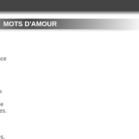
MOTS D'AMOUR
nce
s
ge
es.
s,