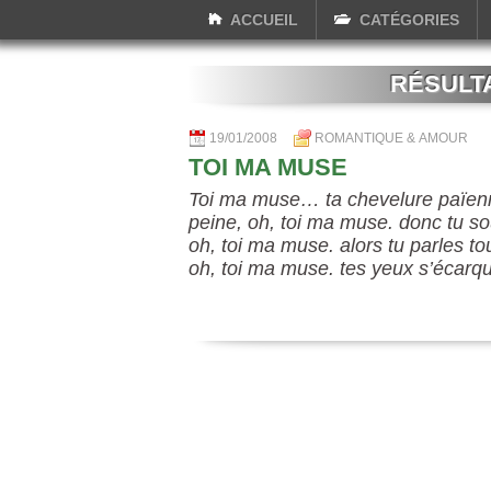
ACCUEIL
CATÉGORIES
RÉSULT
19/01/2008
ROMANTIQUE & AMOUR
TOI MA MUSE
Toi ma muse… ta chevelure païenn
peine, oh, toi ma muse. donc tu sou
oh, toi ma muse. alors tu parles t
oh, toi ma muse. tes yeux s’écarqu