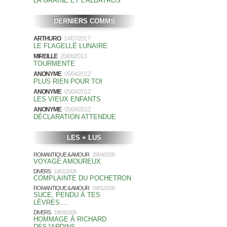
LA GRAINE ET L'ALBATROS
DERNIERS COMMS
ARTHURO
14/07/2017
LE FLAGELLÉ LUNAIRE
MIREILLE
20/06/2013
TOURMENTE
ANONYME
05/04/2012
PLUS RIEN POUR TOI
ANONYME
05/04/2012
LES VIEUX ENFANTS
ANONYME
05/04/2012
DÉCLARATION ATTENDUE
LES + LUS
ROMANTIQUE & AMOUR
29/04/2008
VOYAGE AMOUREUX
DIVERS
19/01/2008
COMPLAINTE DU POCHETRON
ROMANTIQUE & AMOUR
19/01/2008
SUCE, PENDU À TES
LÈVRES....
DIVERS
19/09/2008
HOMMAGE À RICHARD
DESJARDINS