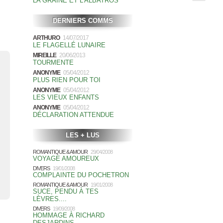
LA GRAINE ET L'ALBATROS
DERNIERS COMMS
ARTHURO
14/07/2017
LE FLAGELLÉ LUNAIRE
MIREILLE
20/06/2013
TOURMENTE
ANONYME
05/04/2012
PLUS RIEN POUR TOI
ANONYME
05/04/2012
LES VIEUX ENFANTS
ANONYME
05/04/2012
DÉCLARATION ATTENDUE
LES + LUS
ROMANTIQUE & AMOUR
29/04/2008
VOYAGE AMOUREUX
DIVERS
19/01/2008
COMPLAINTE DU POCHETRON
ROMANTIQUE & AMOUR
19/01/2008
SUCE, PENDU À TES
LÈVRES....
DIVERS
19/09/2008
HOMMAGE À RICHARD
DESJARDINS