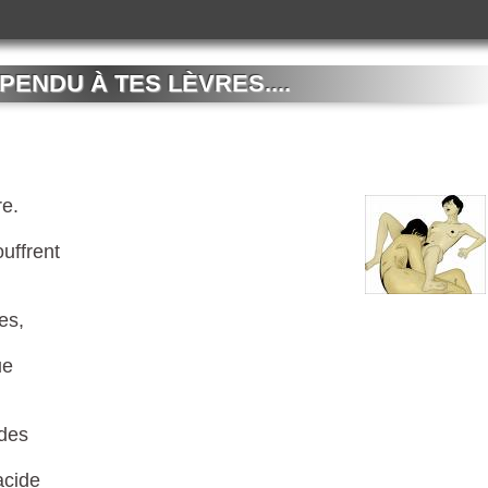
PENDU À TES LÈVRES....
re.
uffrent
es,
ue
ides
acide