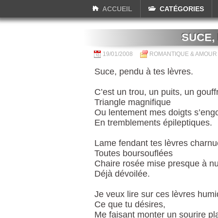
ACCUEIL
CATÉGORIES
SUCE, 
19/01/2008
ROMANTIQUE & AMOUR
Suce, pendu à tes lèvres.
C’est un trou, un puits, un gouff
Triangle magnifique
Ou lentement mes doigts s’engo
En tremblements épileptiques.
Lame fendant tes lèvres charnu
Toutes boursouflées
Chaire rosée mise presque à n
Déjà dévoilée.
Je veux lire sur ces lèvres hum
Ce que tu désires,
Me faisant monter un sourire pl