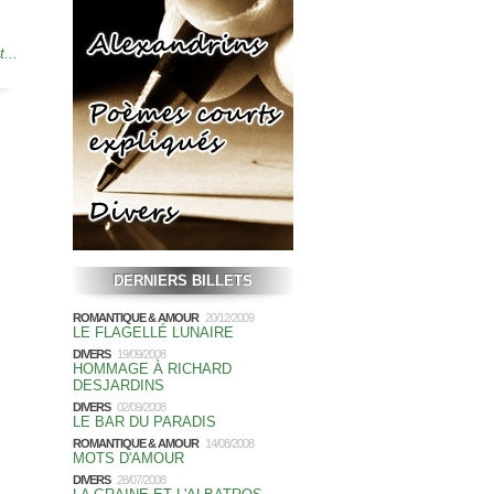
t...
DERNIERS BILLETS
ROMANTIQUE & AMOUR
20/12/2009
LE FLAGELLÉ LUNAIRE
DIVERS
19/09/2008
HOMMAGE À RICHARD
DESJARDINS
DIVERS
02/09/2008
LE BAR DU PARADIS
ROMANTIQUE & AMOUR
14/08/2008
MOTS D'AMOUR
DIVERS
28/07/2008