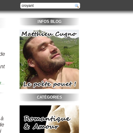
INFOS BLOG
 de
ant
t...
CATÉGORIES
 à
de
i