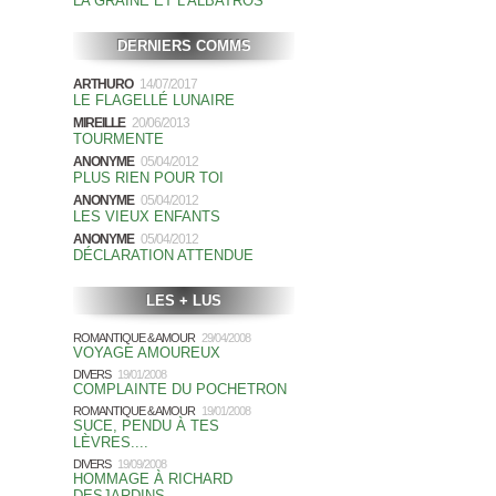
LA GRAINE ET L'ALBATROS
DERNIERS COMMS
ARTHURO
14/07/2017
LE FLAGELLÉ LUNAIRE
MIREILLE
20/06/2013
TOURMENTE
ANONYME
05/04/2012
PLUS RIEN POUR TOI
ANONYME
05/04/2012
LES VIEUX ENFANTS
ANONYME
05/04/2012
DÉCLARATION ATTENDUE
LES + LUS
ROMANTIQUE & AMOUR
29/04/2008
VOYAGE AMOUREUX
DIVERS
19/01/2008
COMPLAINTE DU POCHETRON
ROMANTIQUE & AMOUR
19/01/2008
SUCE, PENDU À TES
LÈVRES....
DIVERS
19/09/2008
HOMMAGE À RICHARD
DESJARDINS