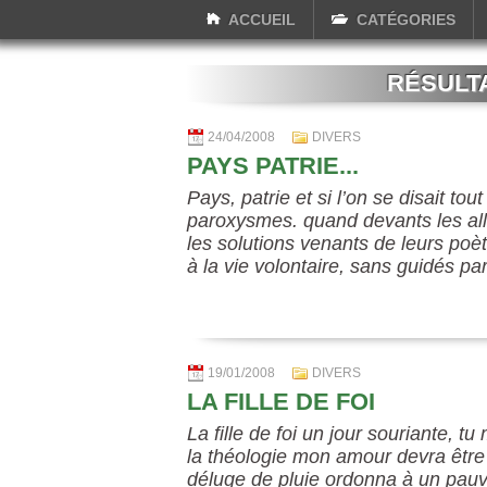
ACCUEIL
CATÉGORIES
RÉSULT
24/04/2008
DIVERS
PAYS PATRIE...
Pays, patrie et si l’on se disait to
paroxysmes. quand devants les all
les solutions venants de leurs poèt
à la vie volontaire, sans guidés pa
19/01/2008
DIVERS
LA FILLE DE FOI
La fille de foi un jour souriante, t
la théologie mon amour devra être 
déluge de pluie ordonna à un pauvr