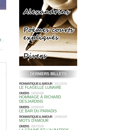
t...
DERNIERS BILLETS
ROMANTIQUE & AMOUR
20/12/2009
LE FLAGELLÉ LUNAIRE
DIVERS
19/09/2008
HOMMAGE À RICHARD
DESJARDINS
DIVERS
02/09/2008
LE BAR DU PARADIS
ROMANTIQUE & AMOUR
14/08/2008
MOTS D'AMOUR
DIVERS
28/07/2008