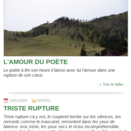
L'AMOUR DU POÈTE
Le poète à fini son heure il laisse avec lui l’amour dans une
rupture de son cœur.
Voir le billet...
19/01/2008
DIVERS
TRISTE RUPTURE
Triste rupture cà y est, le couperet tombe sur tes silences, tes
remords comme le mascaret, remontent dans tes yeux de
faïence. moi, triste, les yeux secs le rictus incompréhensible,