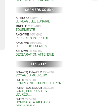
LA GRAINE ET L'ALBATROS
DERNIERS COMMS
ARTHURO
14/07/2017
LE FLAGELLÉ LUNAIRE
MIREILLE
20/06/2013
TOURMENTE
ANONYME
05/04/2012
PLUS RIEN POUR TOI
ANONYME
05/04/2012
LES VIEUX ENFANTS
ANONYME
05/04/2012
DÉCLARATION ATTENDUE
LES + LUS
ROMANTIQUE & AMOUR
29/04/2008
VOYAGE AMOUREUX
DIVERS
19/01/2008
COMPLAINTE DU POCHETRON
ROMANTIQUE & AMOUR
19/01/2008
SUCE, PENDU À TES
LÈVRES....
DIVERS
19/09/2008
HOMMAGE À RICHARD
DESJARDINS