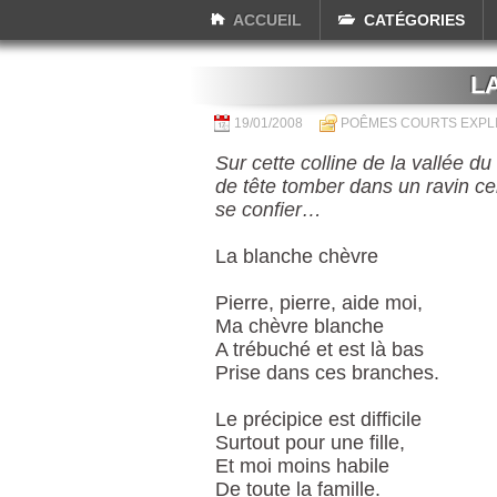
ACCUEIL
CATÉGORIES
L
19/01/2008
POÊMES COURTS EXPL
Sur cette colline de la vallée d
de tête tomber dans un ravin cer
se confier…
La blanche chèvre
Pierre, pierre, aide moi,
Ma chèvre blanche
A trébuché et est là bas
Prise dans ces branches.
Le précipice est difficile
Surtout pour une fille,
Et moi moins habile
De toute la famille.